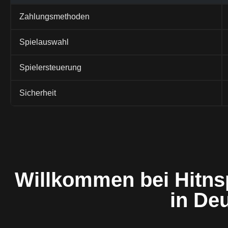
Während Ihrer Sitzung
Zahlungsmethoden
Empfohlene Spiele für hohe Rtp
Zahlungen und Limits
Spielauswahl
Strategiezusammenfassung
Spielersteuerung
Kurzreferenz
Sicherheit
Willkommen bei Hitnsp
in De