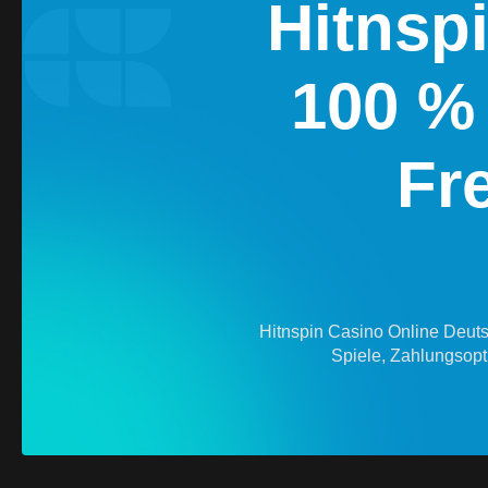
Hitnsp
100 % 
Fre
Hitnspin Casino Online Deuts
Spiele, Zahlungsopt