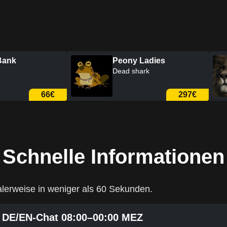
d House
Blood Bank
Upsurge
85€
66€
Schnelle Informationen
alerweise in weniger als 60 Sekunden.
DE/EN-Chat 08:00–00:00 MEZ