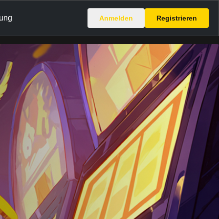
lung
Anmelden
Registrieren