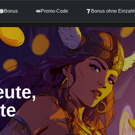
Bonus
Promo-Code
Bonus ohne Einzah
eute,
te