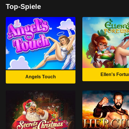
Top-Spiele
Zahlungen
Fehlerbehebung bei der Registrierung
Login-Leitfaden
Fehlerbehebung bei der Anmeldung
Spielauswahl
Spielautomaten
Tischspiele
Ellen's Fort
Angels Touch
Live Casino
Das richtige Spiel für Sie finden
Boni: Freispiele, Cashback und Turniere
Freispiele
Cashback