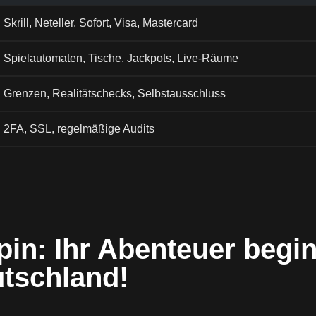
Skrill, Neteller, Sofort, Visa, Mastercard
Spielautomaten, Tische, Jackpots, Live-Räume
Grenzen, Realitätschecks, Selbstausschluss
2FA, SSL, regelmäßige Audits
in: Ihr Abenteuer begin
utschland!