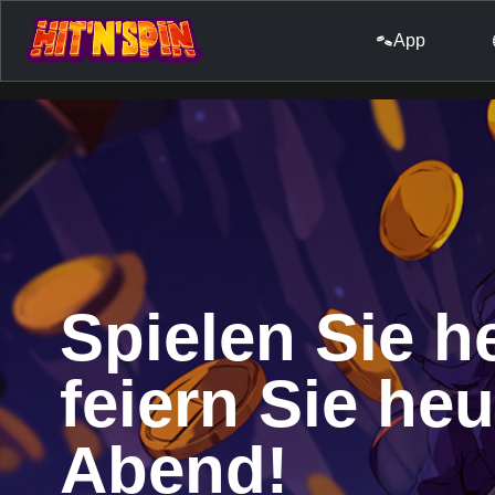
App
Spielen Sie h
feiern Sie heu
Abend!