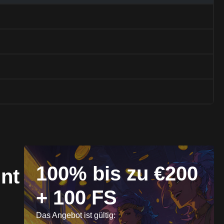
100% bis zu €200
nt
+ 100 FS
Das Angebot ist gültig: