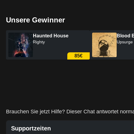
Auszahlungsinformationen
Unsere Gewinner
Fast-Track-Rezension
Verantwortungsvolles Spielen
Blazing 777
Haunte
Disco Potato
Righty
Sicherheit und Schutz
87€
Datenschutz und Betrugsbekämpfung
Verantwortungsvolle Tools und Finanzabwicklung
Datenschutz und Support
Verantwortungsvolles Spielen
Grenzen, die Sie festlegen
Brauchen Sie jetzt Hilfe? Dieser Chat antwortet norm
Tipps und Strategie
Bevor Sie spielen
Supportzeiten