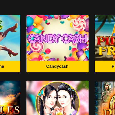
une
Candycash
P