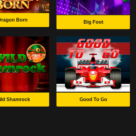
Dragon Born
Big Foot
ild Shamrock
Good To Go