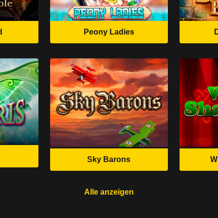
d
Peony Ladies
Sky Barons
W
nd anderen Geräten
m Gerät funktioniert
Alle anzeigen
ohnungen für Ihre Treue
gen