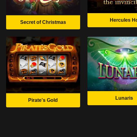
Turniere
Bonusregeln und Verifizierung
Hercules H
Secret of Christmas
So erhalten und verwenden Sie Promo-Codes
Erhalten Sie mehr Codes
Aktivieren eines Codes
Wo Sie Promo-Codes finden
Übersicht über die Bonusbedingungen
So behalten Sie die Gültigkeit Ihres Codes
Lunaris
Pirate's Gold
Mobile App für Hitnspin: Spielen Sie auf Android, iOS u
So installieren Sie es und stellen sicher, dass es mit Ihre
Erhalten Sie VIP-Status bei Hitnspin und besondere Bel
Stufen der VIP-Mitgliedschaft, Punkte und Vergünstigun